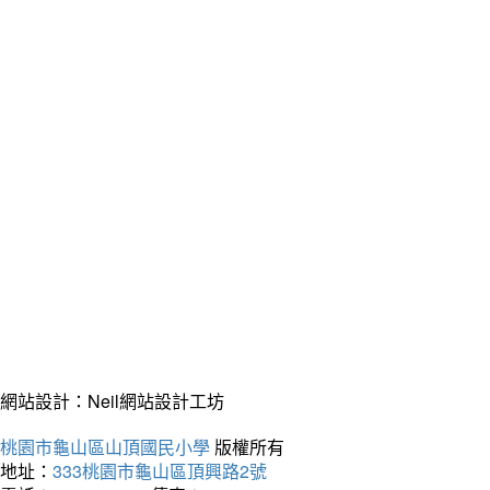
級第七名郭妤婕
建立時間：2026-06-29
詳全文
觀看更多榮譽事項內容
網站設計：Neil網站設計工坊
桃園市龜山區山頂國民小學
版權所有
地址：
333桃園市龜山區頂興路2號