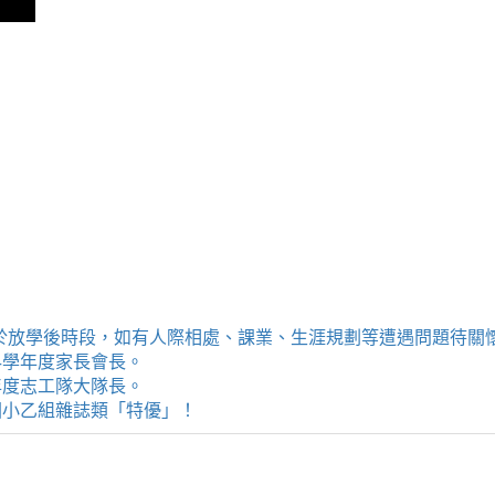
提供學生於放學後時段，如有人際相處、課業、生涯規劃等遭遇問題待
114學年度家長會長。
4學年度志工隊大隊長。
評選國小乙組雜誌類「特優」！