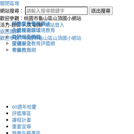
關閉區塊
網站搜尋：
送出搜尋
歡迎參觀：桃園市龜山區山頂國小網站
健康促進學習網
行動載具管理辦法
活力-自信-人文-創新
網站登入
永續校園與環境教育
仁愛基金辦法
返回首頁
交通安全網站
新冠病毒防疫
歡迎參觀：桃園市龜山區山頂國小網站
交通安全教育評鑑網
服儀辦法
午餐教育網
資訊教育
60週年校慶
評鑑專區
課程計畫
重要宣導
營養午餐專區