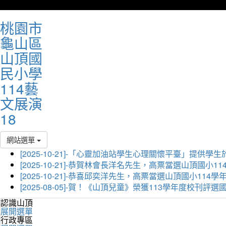
桃園市
龜山區
山頂國
民小學
114藝
文展演
18
網站選單
[2025-10-21]-「心靈加油站學生心理關懷平臺」
[2025-10-21]-恭賀林會長洋名先生，高票當選山頂國小
[2025-10-21]-恭喜邱奕洋先生，高票當選山頂國小11
[2025-08-05]-賀！《山頂兒童》榮獲113學年度校刊
認識山頂
展開選單
行政專區