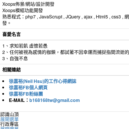
Xoops佈景/網站/設計開發
Xoops模組功能開發
熟悉程式：php7 , JavaScrupt , JQuery , ajax , Html5 , 
發。
喜愛名言
1、求知若飢 虛懷若愚
2、任何被視為感情的枷鎖，都試著不因幸運而捕捉指間流逝
3、自強不息
相關連結
徐嘉裕(Neil Hsu)的工作心得網誌
徐嘉裕FB個人網頁
徐嘉裕FB粉絲團
E-MAIL：
b168168tw@gmail.com
認識山頂
展開選單
行政專區
展開選單