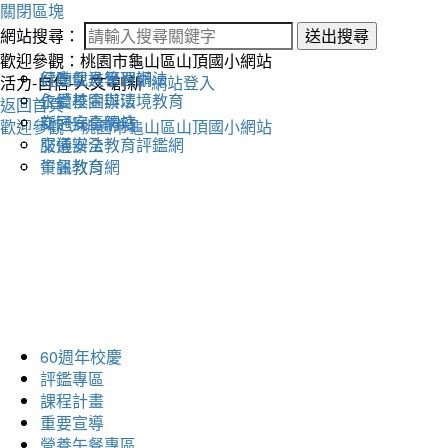
關閉區塊
網站搜尋：
送出搜尋
歡迎參觀：桃園市龜山區山頂國小網站
健康促進學習網
行動載具管理辦法
活力-自信-人文-創新
網站登入
永續校園與環境教育
仁愛基金辦法
返回首頁
交通安全網站
新冠病毒防疫
歡迎參觀：桃園市龜山區山頂國小網站
交通安全教育評鑑網
服儀辦法
午餐教育網
資訊教育
60週年校慶
評鑑專區
課程計畫
重要宣導
營養午餐專區