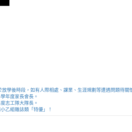
提供學生於放學後時段，如有人際相處、課業、生涯規劃等遭遇問題待
114學年度家長會長。
4學年度志工隊大隊長。
評選國小乙組雜誌類「特優」！