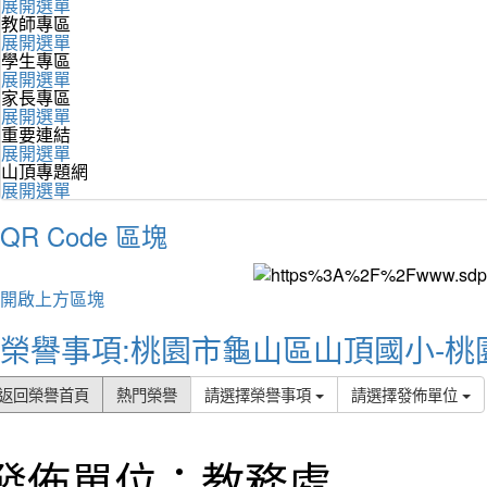
展開選單
教師專區
展開選單
學生專區
展開選單
家長專區
展開選單
重要連結
展開選單
山頂專題網
展開選單
QR Code 區塊
開啟上方區塊
榮譽事項:桃園市龜山區山頂國小-桃
返回榮譽首頁
熱門榮譽
請選擇榮譽事項
請選擇發佈單位
發佈單位：教務處