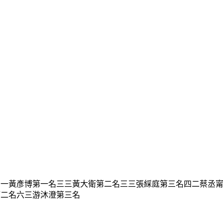
三一黃彥博第一名三三黃大衛第二名三三張綵庭第三名四二蔡丞
第二名六三游沐澄第三名