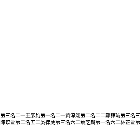
芯第三名二一王彥鈞第一名二一黃淳翊第二名二二鄭菲瑜第三名
二陳苡萱第二名五二吳律葳第三名六二葉芝麟第一名六二林芷萱