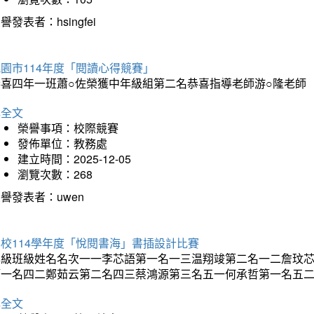
譽發表者：hsingfei
園市114年度「閱讀心得競賽」
恭喜四年一班蕭○佐榮獲中年級組第二名恭喜指導老師游○隆老師
詳全文
榮譽事項：校際競賽
發佈單位：教務處
建立時間：2025-12-05
瀏覽次數：268
譽發表者：uwen
校114學年度「悅閱書海」書插設計比賽
年級班級姓名名次一一李芯語第一名一三温翔竣第二名一二詹玟
第一名四二鄭茹云第二名四三蔡鴻源第三名五一何承哲第一名五
詳全文