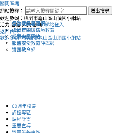
關閉區塊
網站搜尋：
送出搜尋
歡迎參觀：桃園市龜山區山頂國小網站
健康促進學習網
行動載具管理辦法
活力-自信-人文-創新
網站登入
永續校園與環境教育
仁愛基金辦法
返回首頁
交通安全網站
新冠病毒防疫
歡迎參觀：桃園市龜山區山頂國小網站
交通安全教育評鑑網
服儀辦法
午餐教育網
資訊教育
60週年校慶
評鑑專區
課程計畫
重要宣導
營養午餐專區