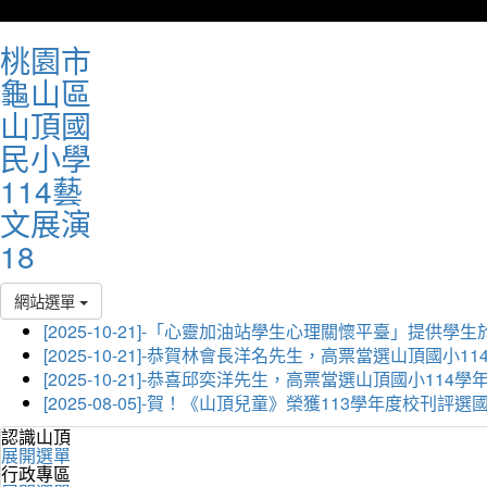
桃園市
龜山區
山頂國
民小學
114藝
文展演
18
網站選單
[2025-10-21]-「心靈加油站學生心理關懷平臺」
[2025-10-21]-恭賀林會長洋名先生，高票當選山頂國小
[2025-10-21]-恭喜邱奕洋先生，高票當選山頂國小11
[2025-08-05]-賀！《山頂兒童》榮獲113學年度校刊
認識山頂
展開選單
行政專區