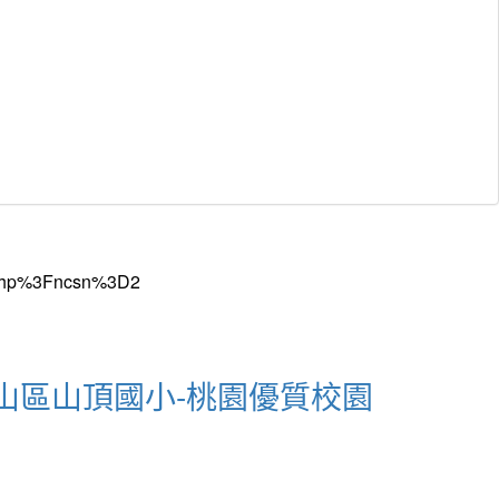
龜山區山頂國小-桃園優質校園