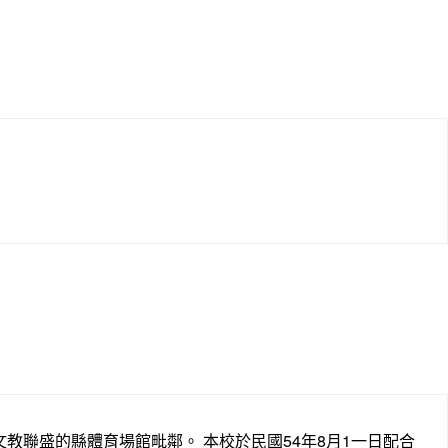
教聯盛的縣體育場館毗鄰。 本校於民國54年8月1一日配合