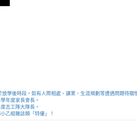
提供學生於放學後時段，如有人際相處、課業、生涯規劃等遭遇問題待
114學年度家長會長。
4學年度志工隊大隊長。
評選國小乙組雜誌類「特優」！