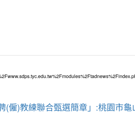
聘(僱)教練聯合甄選簡章」:桃園市