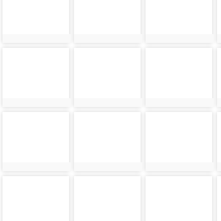
6108
6109
6110
photo-
photo-
photo-
6112
6113
6114
photo-
photo-
photo-
6116
6117
6118
photo-
photo-
photo-
6120
6121
6122