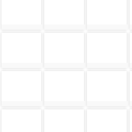
6136
6137
6138
photo-
photo-
photo-
6140
6141
6142
photo-
photo-
photo-
6144
6145
6146
photo-
photo-
photo-
6148
6149
6150