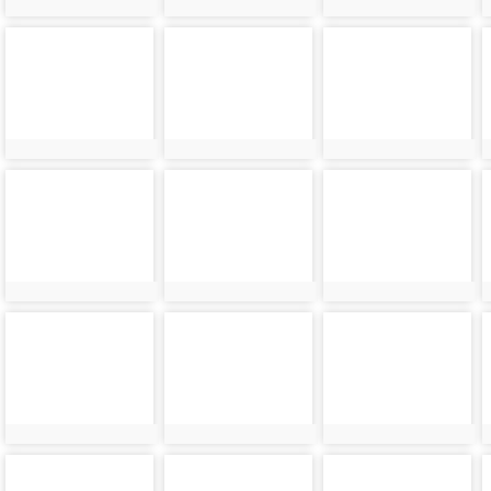
photo-
photo-
photo-
6096
6097
6098
photo-
photo-
photo-
6100
6101
6102
photo-
photo-
photo-
6104
6105
6106
photo-
photo-
photo-