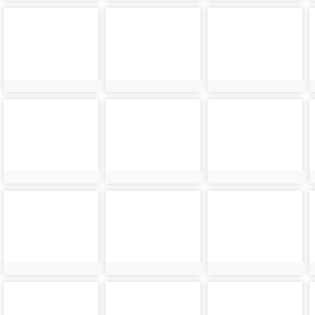
photo-
photo-
photo-
6068
6069
6070
photo-
photo-
photo-
6072
6073
6074
photo-
photo-
photo-
6076
6077
6078
photo-
photo-
photo-
6080
6081
6082