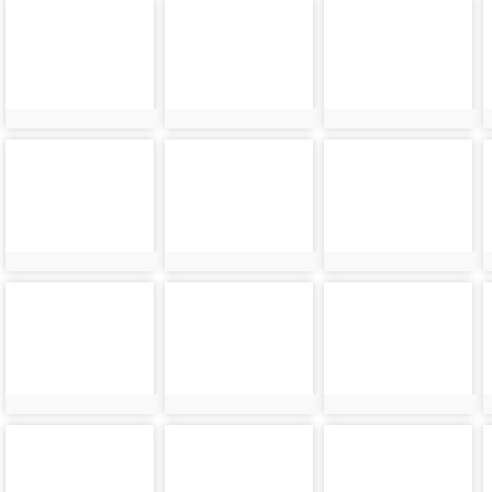
photo-
photo-
photo-
6040
6041
6042
photo-
photo-
photo-
6044
6045
6046
photo-
photo-
photo-
6048
6049
6050
photo-
photo-
photo-
6052
6053
6054