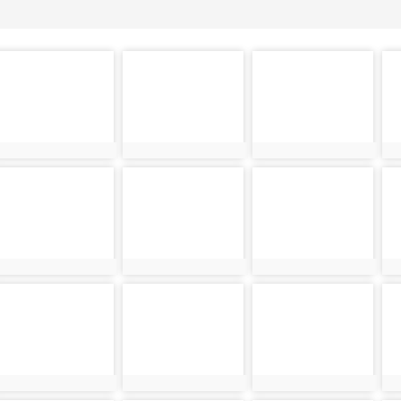
photo-
photo-
photo-
ph
32608
32573
32609
3
photo-
photo-
photo-
ph
32577
32613
32578
3
photo-
photo-
photo-
ph
32617
32582
32618
3