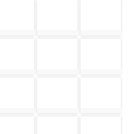
oto-
photo-
photo-
2623
32588
32624
oto-
photo-
photo-
2592
32628
32593
oto-
photo-
photo-
2632
32597
32633
oto-
photo-
photo-
2601
32637
32602