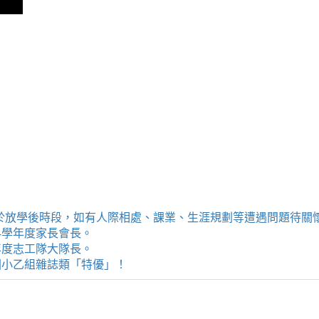
提供學生於放學後時段，如有人際相處、課業、生涯規劃等遭遇問題待
114學年度家長會長。
4學年度志工隊大隊長。
評選國小乙組雜誌類「特優」！