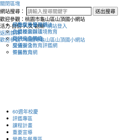
關閉區塊
網站搜尋：
送出搜尋
歡迎參觀：桃園市龜山區山頂國小網站
健康促進學習網
行動載具管理辦法
活力-自信-人文-創新
網站登入
永續校園與環境教育
仁愛基金辦法
返回首頁
交通安全網站
新冠病毒防疫
歡迎參觀：桃園市龜山區山頂國小網站
交通安全教育評鑑網
服儀辦法
午餐教育網
資訊教育
60週年校慶
評鑑專區
課程計畫
重要宣導
營養午餐專區