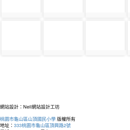
photo-
photo-
photo-
32638
32603
32639
網站設計：Neil網站設計工坊
桃園市龜山區山頂國民小學
版權所有
地址：
333桃園市龜山區頂興路2號