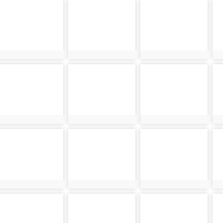
photo-
photo-
photo-
ph
32586
32622
32587
3
photo-
photo-
photo-
ph
32626
32591
32627
3
photo-
photo-
photo-
ph
32595
32631
32596
3
photo-
photo-
photo-
ph
32635
32600
32636
3