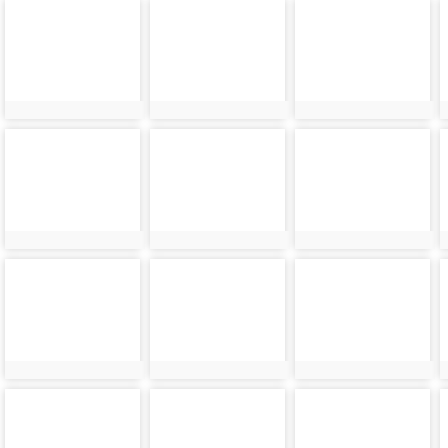
photo-
photo-
photo-
32620
32585
32621
photo-
photo-
photo-
32589
32625
32590
photo-
photo-
photo-
32629
32594
32630
photo-
photo-
photo-
32598
32634
32599