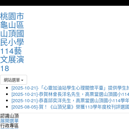
桃園市
龜山區
山頂國
民小學
114藝
文展演
18
網站選單
[2025-10-21]-「心靈加油站學生心理關懷平臺」
[2025-10-21]-恭賀林會長洋名先生，高票當選山頂國小
[2025-10-21]-恭喜邱奕洋先生，高票當選山頂國小11
[2025-08-05]-賀！《山頂兒童》榮獲113學年度校刊
認識山頂
展開選單
行政專區