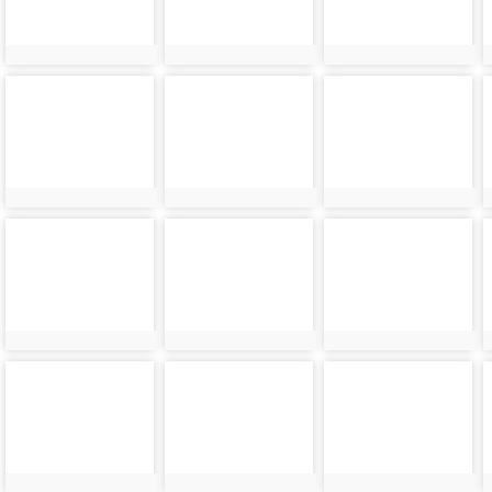
photo-
photo-
photo-
7864
7865
7866
photo-
photo-
photo-
7868
7869
7870
photo-
photo-
photo-
7872
7873
7874