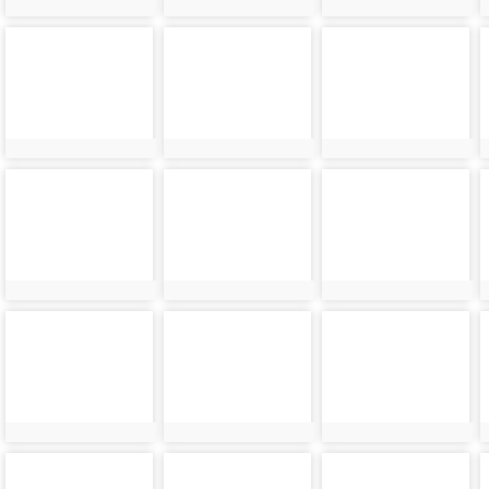
photo-
photo-
photo-
7904
7905
7906
photo-
photo-
photo-
7908
7909
7910
photo-
photo-
photo-
7912
7913
7914
photo-
photo-
photo-