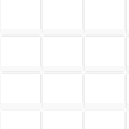
photo-
photo-
photo-
7848
7849
7850
photo-
photo-
photo-
7852
7853
7854
photo-
photo-
photo-
7856
7857
7858
photo-
photo-
photo-
7860
7861
7862