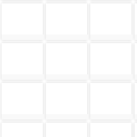
photo-
photo-
photo-
7876
7877
7878
photo-
photo-
photo-
7880
7881
7882
photo-
photo-
photo-
7884
7885
7886
photo-
photo-
photo-
7888
7889
7890