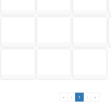
photo-
photo-
photo-
3878
3863
3879
photo-
photo-
photo-
3864
3881
3882
(current)
«
‹
1
›
»