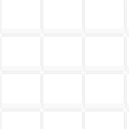
photo-
photo-
photo-
3867
3857
3870
photo-
photo-
photo-
3858
3871
3859
photo-
photo-
photo-
3860
3873
3874
photo-
photo-
photo-
3875
3876
3862