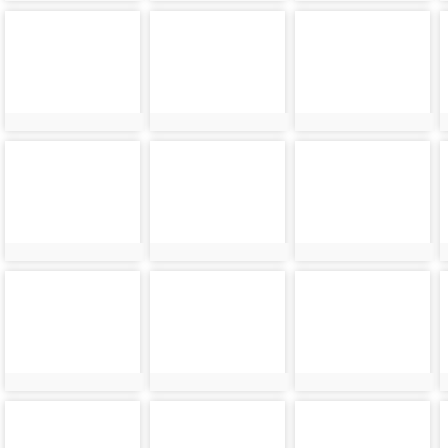
photo-
photo-
photo-
10783
10784
10785
photo-
photo-
photo-
10789
10790
10791
photo-
photo-
photo-
10793
10794
10795
photo-
photo-
photo-
10797
10798
10799