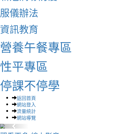
服儀辦法
資訊教育
營養午餐專區
性平專區
停課不停學
返回首頁
網站登入
流量統計
網站導覽