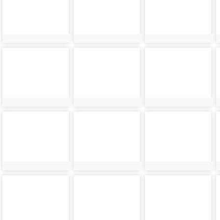
24691
24692
24693
photo-
photo-
photo-
24695
24696
24697
photo-
photo-
photo-
24699
24700
24701
photo-
photo-
photo-
24703
24704
24705