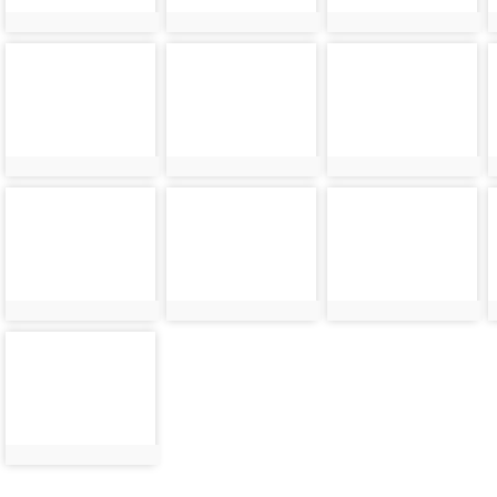
photo-
photo-
photo-
24707
24708
24709
photo-
photo-
photo-
24711
24712
24713
photo-
24715