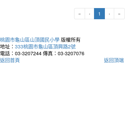
(current)
«
‹
1
›
»
桃園市龜山區山頂國民小學
版權所有
地址：
333桃園市龜山區頂興路2號
電話：03-3207244
傳真：03-3207076
返回首頁
返回頂端