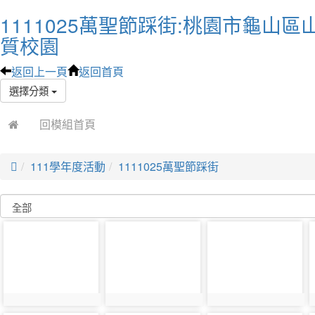
1111025萬聖節踩街:桃園市龜山區
質校園
返回上一頁
返回首頁
選擇分類
回模組首頁

111學年度活動
1111025萬聖節踩街
photo-
photo-
photo-
24619
24620
24621