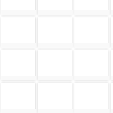
photo-
photo-
photo-
24639
24640
24641
photo-
photo-
photo-
24643
24644
24645
photo-
photo-
photo-
24647
24648
24649