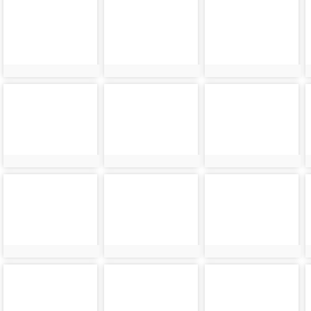
photo-
photo-
photo-
44436
44437
44438
photo-
photo-
photo-
44440
44441
44442
photo-
photo-
photo-
44444
44445
44446
photo-
photo-
photo-
44448
44449
44450