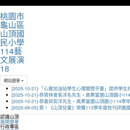
桃園市
龜山區
山頂國
民小學
114藝
文展演
18
網站選單
[2025-10-21]-「心靈加油站學生心理關懷平臺」
[2025-10-21]-恭賀林會長洋名先生，高票當選山頂國小
[2025-10-21]-恭喜邱奕洋先生，高票當選山頂國小11
[2025-08-05]-賀！《山頂兒童》榮獲113學年度校刊
認識山頂
展開選單
行政專區