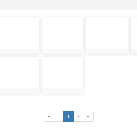
photo-
photo-
photo-
ph
31008
31009
31014
3
photo-
photo-
31012
31013
(current)
«
‹
1
›
»