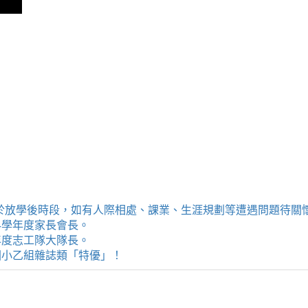
提供學生於放學後時段，如有人際相處、課業、生涯規劃等遭遇問題待
114學年度家長會長。
4學年度志工隊大隊長。
評選國小乙組雜誌類「特優」！