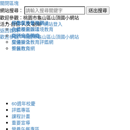
關閉區塊
網站搜尋：
送出搜尋
歡迎參觀：桃園市龜山區山頂國小網站
健康促進學習網
行動載具管理辦法
活力-自信-人文-創新
網站登入
永續校園與環境教育
仁愛基金辦法
返回首頁
交通安全網站
新冠病毒防疫
歡迎參觀：桃園市龜山區山頂國小網站
交通安全教育評鑑網
服儀辦法
午餐教育網
資訊教育
60週年校慶
評鑑專區
課程計畫
重要宣導
營養午餐專區