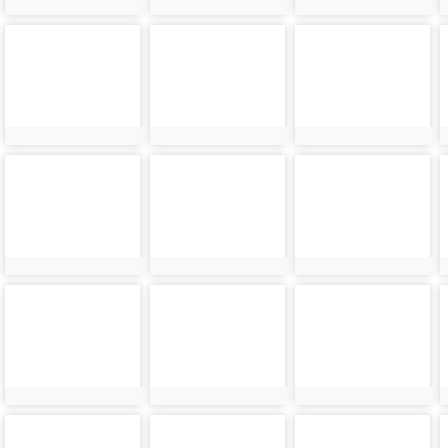
photo-
photo-
photo-
21206
21646
21207
photo-
photo-
photo-
21208
21648
21209
photo-
photo-
photo-
21210
21650
21211
photo-
photo-
photo-