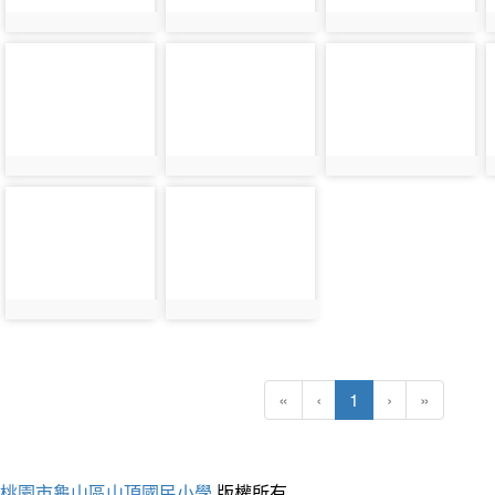
photo-
photo-
photo-
21223
21224
21225
photo-
photo-
21227
21228
(current)
«
‹
1
›
»
桃園市龜山區山頂國民小學
版權所有