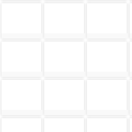
photo-
photo-
photo-
21192
21632
21193
photo-
photo-
photo-
21194
21634
21195
photo-
photo-
photo-
21196
21636
21197
photo-
photo-
photo-
21198
21638
21199