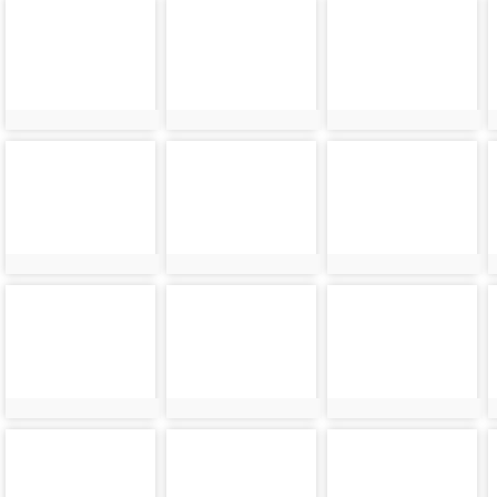
photo-
photo-
photo-
21178
21618
21179
photo-
photo-
photo-
21180
21620
21181
photo-
photo-
photo-
21182
21622
21183
photo-
photo-
photo-
21184
21624
21185