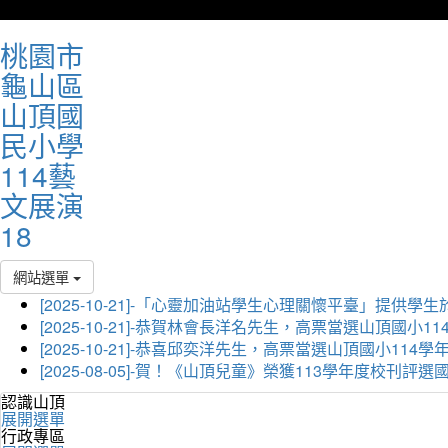
桃園市
龜山區
山頂國
民小學
114藝
文展演
18
網站選單
[2025-10-21]-「心靈加油站學生心理關懷平臺」
[2025-10-21]-恭賀林會長洋名先生，高票當選山頂國小
[2025-10-21]-恭喜邱奕洋先生，高票當選山頂國小11
[2025-08-05]-賀！《山頂兒童》榮獲113學年度校刊
認識山頂
展開選單
行政專區