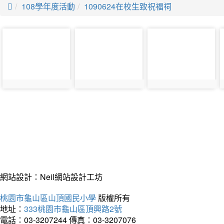

108學年度活動
1090624在校生致祝福祠
photo-
photo-
photo-
4585
4586
4587
網站設計：Neil網站設計工坊
桃園市龜山區山頂國民小學
版權所有
地址：
333桃園市龜山區頂興路2號
電話：03-3207244
傳真：03-3207076