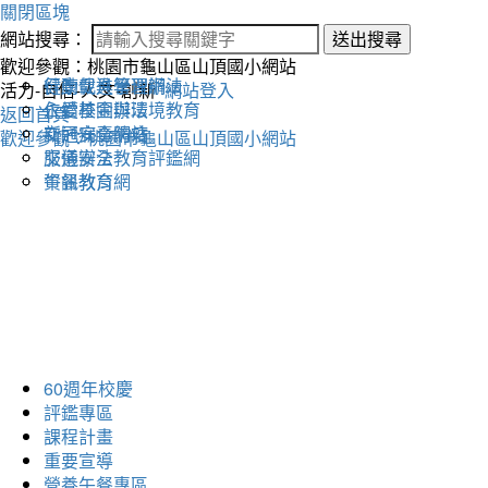
關閉區塊
網站搜尋：
送出搜尋
歡迎參觀：桃園市龜山區山頂國小網站
健康促進學習網
行動載具管理辦法
活力-自信-人文-創新
網站登入
永續校園與環境教育
仁愛基金辦法
返回首頁
交通安全網站
新冠病毒防疫
歡迎參觀：桃園市龜山區山頂國小網站
交通安全教育評鑑網
服儀辦法
午餐教育網
資訊教育
60週年校慶
評鑑專區
課程計畫
重要宣導
營養午餐專區