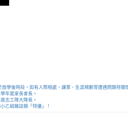
提供學生於放學後時段，如有人際相處、課業、生涯規劃等遭遇問題待
114學年度家長會長。
4學年度志工隊大隊長。
評選國小乙組雜誌類「特優」！