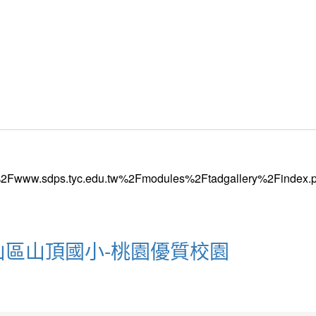
龜山區山頂國小-桃園優質校園