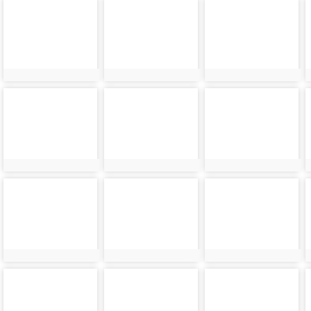
photo-
photo-
photo-
4349
4348
4347
photo-
photo-
photo-
4345
4344
4343
photo-
photo-
photo-
4341
4340
4339
photo-
photo-
photo-
4337
4336
4335