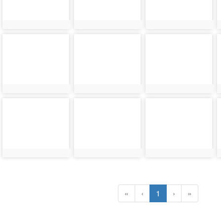
photo-
photo-
photo-
4333
4332
4331
photo-
photo-
photo-
4329
4328
4327
(current)
«
‹
1
›
»