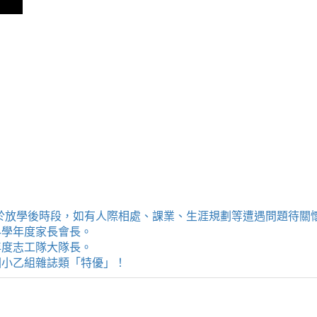
提供學生於放學後時段，如有人際相處、課業、生涯規劃等遭遇問題待
114學年度家長會長。
4學年度志工隊大隊長。
評選國小乙組雜誌類「特優」！