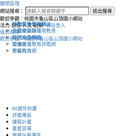
關閉區塊
網站搜尋：
送出搜尋
歡迎參觀：桃園市龜山區山頂國小網站
健康促進學習網
行動載具管理辦法
活力-自信-人文-創新
網站登入
永續校園與環境教育
仁愛基金辦法
返回首頁
交通安全網站
新冠病毒防疫
歡迎參觀：桃園市龜山區山頂國小網站
交通安全教育評鑑網
服儀辦法
午餐教育網
資訊教育
60週年校慶
評鑑專區
課程計畫
重要宣導
營養午餐專區