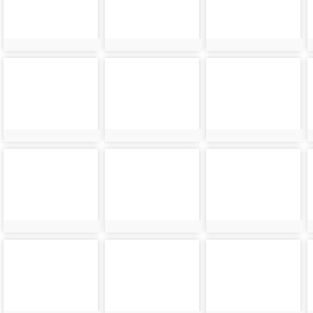
photo-
photo-
photo-
24146
24147
24148
photo-
photo-
photo-
24150
24151
24152
photo-
photo-
photo-
24154
24155
24156