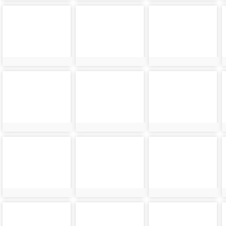
photo-
photo-
photo-
24130
24131
24132
photo-
photo-
photo-
24134
24135
24136
photo-
photo-
photo-
24138
24139
24140
photo-
photo-
photo-
24142
24143
24144