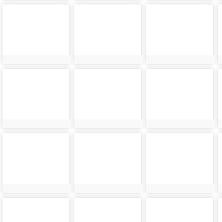
photo-
photo-
photo-
24254
24255
24256
photo-
photo-
photo-
24258
24259
24260
photo-
photo-
photo-
24262
24263
24264
photo-
photo-
photo-
24266
24267
24268