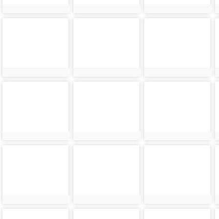
photo-
photo-
photo-
24310
24311
24312
photo-
photo-
photo-
24314
24315
24316
photo-
photo-
photo-
24318
24319
24320
photo-
photo-
photo-