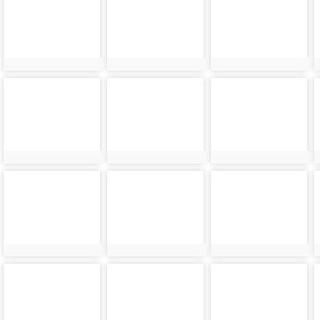
24322
24323
24324
photo-
photo-
photo-
24326
24327
24328
photo-
photo-
photo-
24330
24331
24332
photo-
photo-
photo-
24334
24335
24336