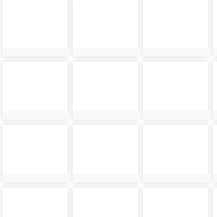
photo-
photo-
photo-
24102
24103
24104
photo-
photo-
photo-
24106
24107
24108
photo-
photo-
photo-
24110
24111
24112
photo-
photo-
photo-
24114
24115
24116