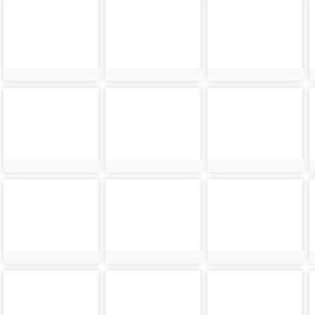
photo-
photo-
photo-
24226
24227
24228
photo-
photo-
photo-
24230
24231
24232
photo-
photo-
photo-
24234
24235
24236
photo-
photo-
photo-
24238
24239
24240