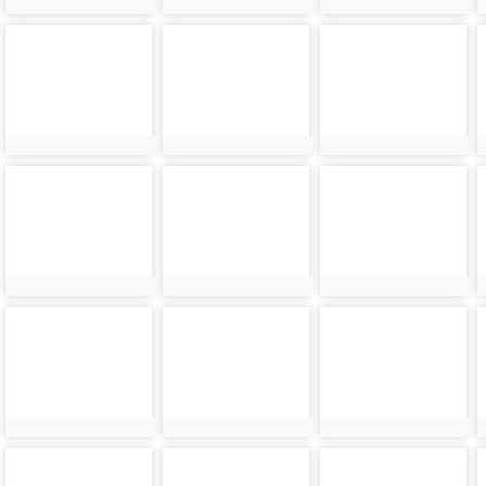
photo-
photo-
photo-
24282
24283
24284
photo-
photo-
photo-
24286
24287
24288
photo-
photo-
photo-
24290
24291
24292
photo-
photo-
photo-