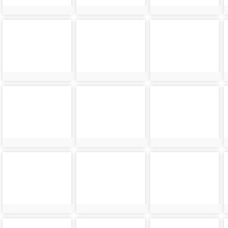
photo-
photo-
photo-
24186
24187
24188
photo-
photo-
photo-
24190
24191
24192
photo-
photo-
photo-
24194
24195
24196
photo-
photo-
photo-