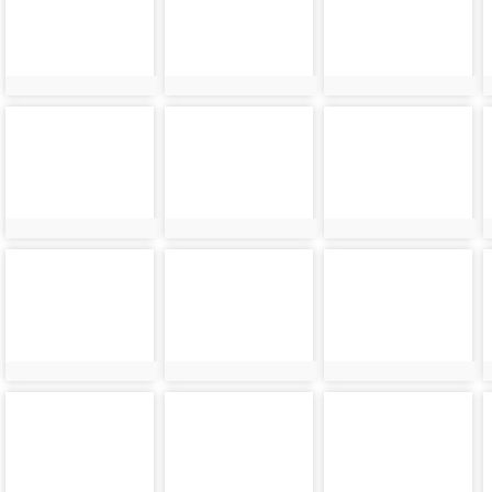
24170
24171
24172
photo-
photo-
photo-
24174
24175
24176
photo-
photo-
photo-
24178
24179
24180
photo-
photo-
photo-
24182
24183
24184