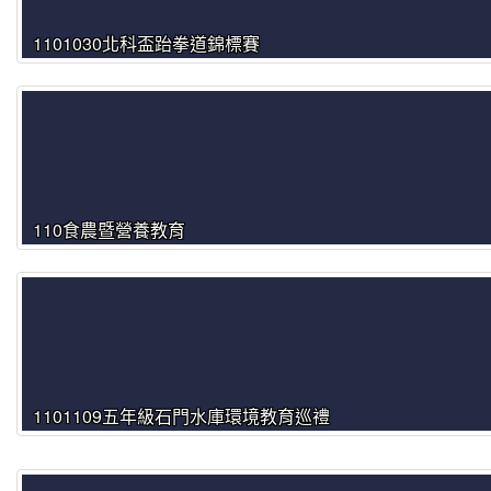
1101030北科盃跆拳道錦標賽
110食農暨營養教育
1101109五年級石門水庫環境教育巡禮