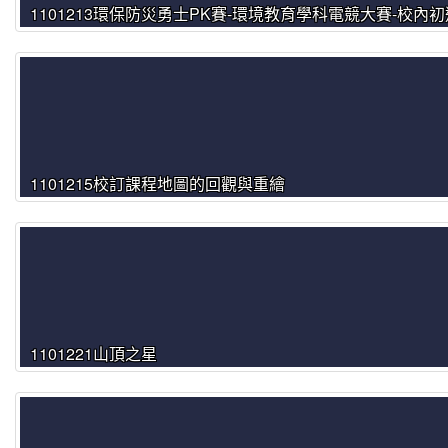
1101213環保防災勇士PK賽-環境教育學科電競大賽-校內初
1101215校訂課程地圖的回觀與重繪
1101221山頂之星