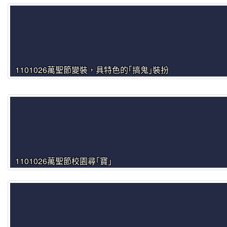
1101026萬聖節變裝，具特色的｢搞鬼｣裝扮
1101026萬聖節校園尋｢寶｣