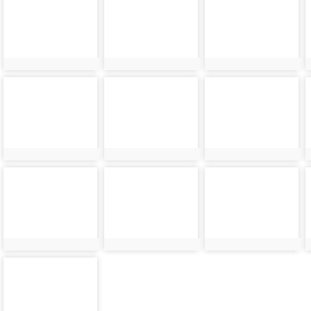
60
61
62
photo-
photo-
photo-
64
65
66
photo-
photo-
photo-
68
69
70
photo-
72