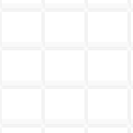
photo-
photo-
photo-
48
49
50
photo-
photo-
photo-
52
53
54
photo-
photo-
photo-
56
57
58
photo-
photo-
photo-