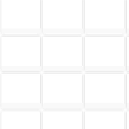
photo-
photo-
photo-
21745
21746
21747
photo-
photo-
photo-
21749
21750
21751
photo-
photo-
photo-
21753
21754
21755
photo-
photo-
photo-
21757
21758
21759