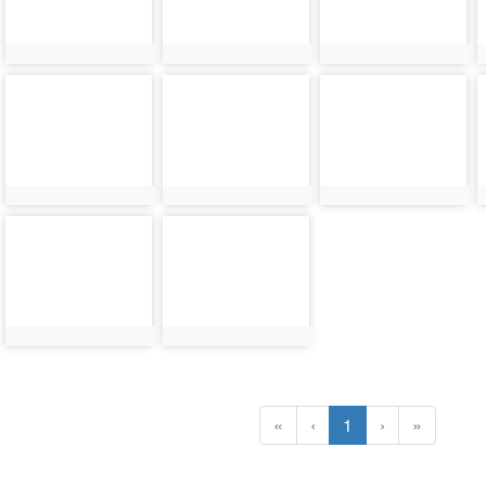
photo-
photo-
photo-
8047
8048
8049
photo-
photo-
8051
8052
(current)
«
‹
1
›
»