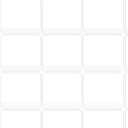
photo-
photo-
photo-
8031
8032
8033
photo-
photo-
photo-
8035
8036
8037
photo-
photo-
photo-
8039
8040
8041
photo-
photo-
photo-
8043
8044
8045