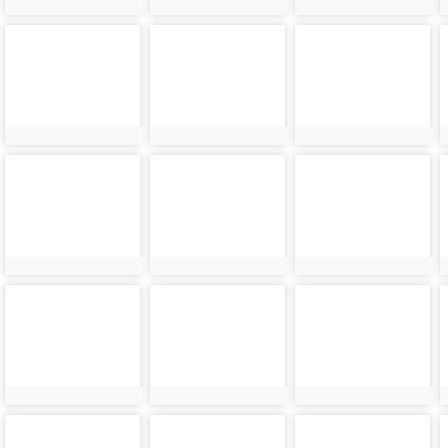
photo-
photo-
photo-
24413
24414
24415
photo-
photo-
photo-
24417
24418
24419
photo-
photo-
photo-
24421
24422
24423
photo-
photo-
photo-