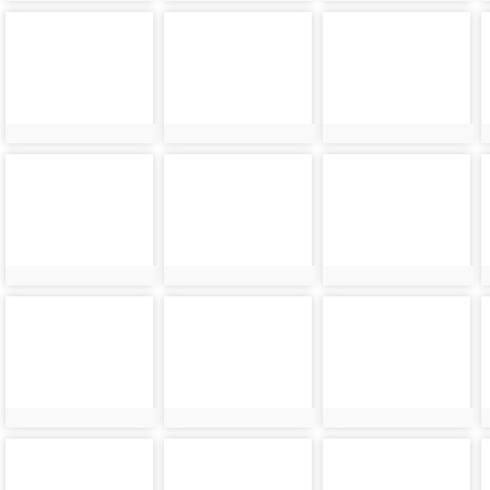
photo-
photo-
photo-
24385
24386
24387
photo-
photo-
photo-
24389
24390
24391
photo-
photo-
photo-
24393
24394
24395
photo-
photo-
photo-
24397
24398
24399