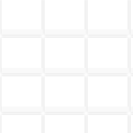
photo-
photo-
photo-
24357
24358
24359
photo-
photo-
photo-
24361
24362
24363
photo-
photo-
photo-
24365
24366
24367
photo-
photo-
photo-
24369
24370
24371