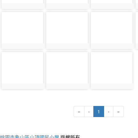
photo-
photo-
photo-
27684
27687
27690
photo-
photo-
photo-
27696
27699
27702
(current)
«
‹
1
›
»
桃園市龜山區山頂國民小學
版權所有