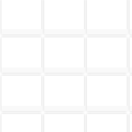
photo-
photo-
photo-
27468
27470
27472
photo-
photo-
photo-
27476
27478
27480
photo-
photo-
photo-
27484
27486
27488
photo-
photo-
photo-
27492
27494
27496