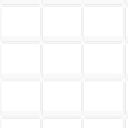
photo-
photo-
photo-
27600
27603
27606
photo-
photo-
photo-
27612
27615
27618
photo-
photo-
photo-
27624
27627
27630
photo-
photo-
photo-