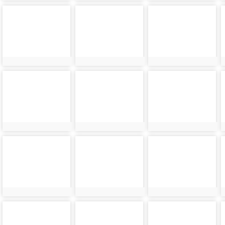
photo-
photo-
photo-
27524
27526
27528
photo-
photo-
photo-
27531
27533
27535
photo-
photo-
photo-
27540
27543
27546
photo-
photo-
photo-
27552
27555
27558