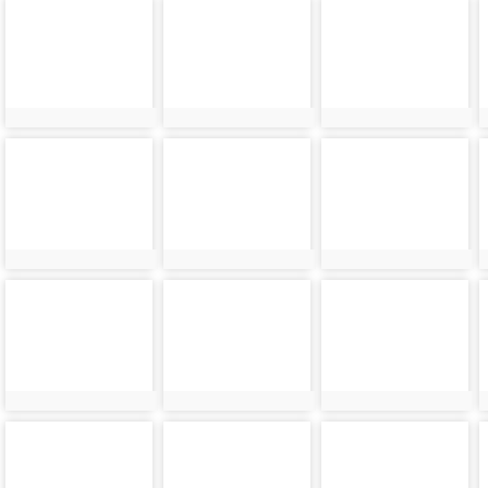
photo-
photo-
photo-
2587
2644
2620
photo-
photo-
photo-
2588
2603
2649
photo-
photo-
photo-
2598
2650
2590
photo-
photo-
photo-
2651
2591
2600