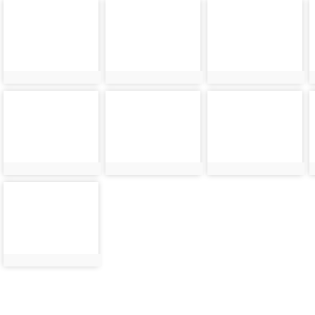
photo-
photo-
photo-
36859
36860
36861
photo-
photo-
photo-
36868
36869
36870
photo-
36877