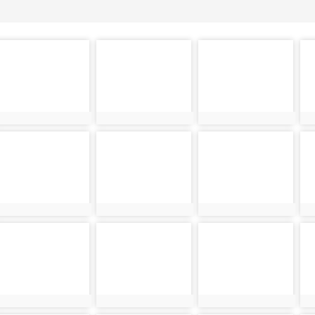
photo-
photo-
photo-
ph
36835
36836
36837
3
photo-
photo-
photo-
ph
36844
36845
36846
3
photo-
photo-
photo-
ph
36853
36854
36855
3