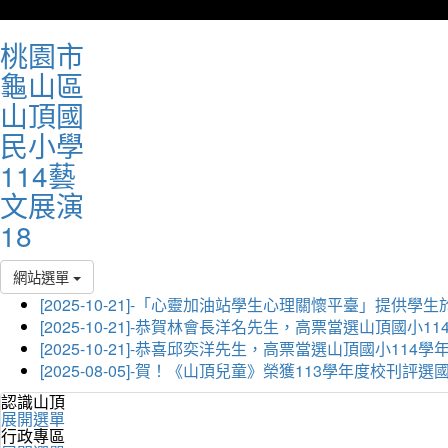
桃園市
龜山區
山頂國
民小學
114藝
文展演
18
網站選單
[2025-10-21]-「心靈加油站學生心理關懷平臺」
[2025-10-21]-恭賀林會長洋名先生，高票當選山頂國小
[2025-10-21]-恭喜邱奕洋先生，高票當選山頂國小11
[2025-08-05]-賀！《山頂兒童》榮獲113學年度校刊
認識山頂
展開選單
行政專區