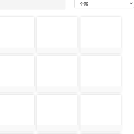
oto-
photo-
photo-
6838
36839
36840
oto-
photo-
photo-
6847
36848
36849
oto-
photo-
photo-
6856
36857
36858