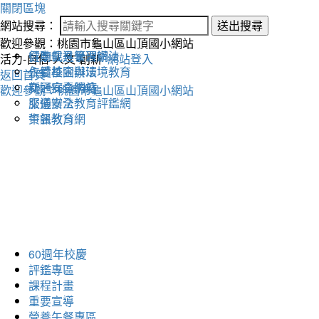
關閉區塊
網站搜尋：
送出搜尋
歡迎參觀：桃園市龜山區山頂國小網站
健康促進學習網
行動載具管理辦法
活力-自信-人文-創新
網站登入
永續校園與環境教育
仁愛基金辦法
返回首頁
交通安全網站
新冠病毒防疫
歡迎參觀：桃園市龜山區山頂國小網站
交通安全教育評鑑網
服儀辦法
午餐教育網
資訊教育
60週年校慶
評鑑專區
課程計畫
重要宣導
營養午餐專區