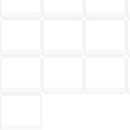
photo-
photo-
photo-
42812
42858
42813
photo-
photo-
photo-
42814
42860
42815
photo-
42863