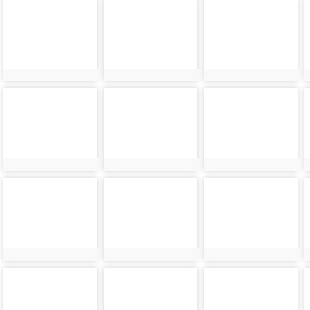
photo-
photo-
photo-
42804
42848
42805
photo-
photo-
photo-
42806
42851
42807
photo-
photo-
photo-
42808
42853
42809
photo-
photo-
photo-
42810
42856
42811