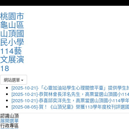
桃園市
龜山區
山頂國
民小學
114藝
文展演
18
網站選單
[2025-10-21]-「心靈加油站學生心理關懷平臺」
[2025-10-21]-恭賀林會長洋名先生，高票當選山頂國小
[2025-10-21]-恭喜邱奕洋先生，高票當選山頂國小11
[2025-08-05]-賀！《山頂兒童》榮獲113學年度校刊
認識山頂
展開選單
行政專區