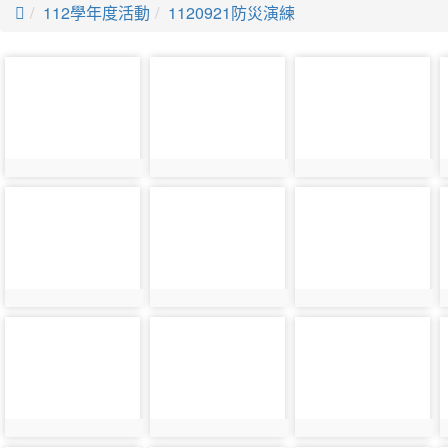

112學年度活動
1120921防災演練
photo-
photo-
photo-
29429
29430
29431
photo-
photo-
photo-
29438
29439
29440
photo-
photo-
photo-
29447
29448
29449