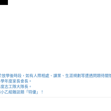
提供學生於放學後時段，如有人際相處、課業、生涯規劃等遭遇問題待
114學年度家長會長。
4學年度志工隊大隊長。
評選國小乙組雜誌類「特優」！