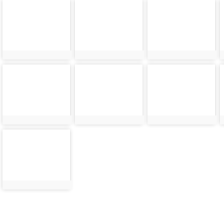
photo-
photo-
photo-
29456
29457
29458
photo-
photo-
photo-
29465
29466
29467
photo-
29474