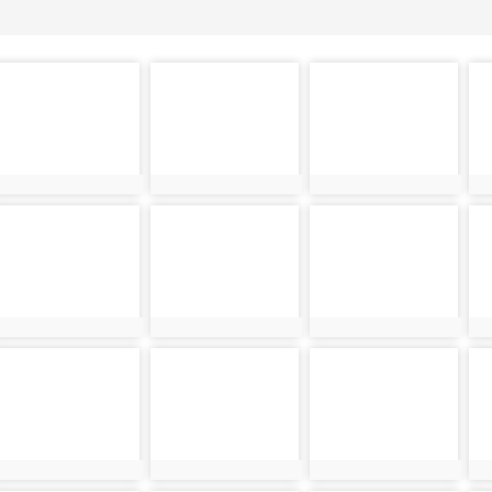
photo-
photo-
photo-
ph
29432
29433
29434
2
photo-
photo-
photo-
ph
29441
29442
29443
2
photo-
photo-
photo-
ph
29450
29451
29452
2