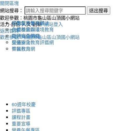
關閉區塊
網站搜尋：
送出搜尋
歡迎參觀：桃園市龜山區山頂國小網站
健康促進學習網
行動載具管理辦法
活力-自信-人文-創新
網站登入
永續校園與環境教育
仁愛基金辦法
返回首頁
交通安全網站
新冠病毒防疫
歡迎參觀：桃園市龜山區山頂國小網站
交通安全教育評鑑網
服儀辦法
午餐教育網
資訊教育
60週年校慶
評鑑專區
課程計畫
重要宣導
營養午餐專區