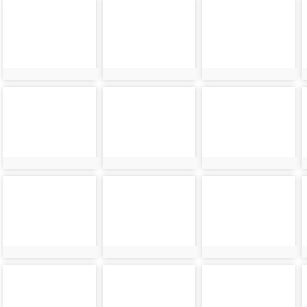
photo-
photo-
photo-
4375
4374
4373
photo-
photo-
photo-
4371
4370
4369
photo-
photo-
photo-
4367
4366
4365
photo-
photo-
photo-
4363
4362
4361