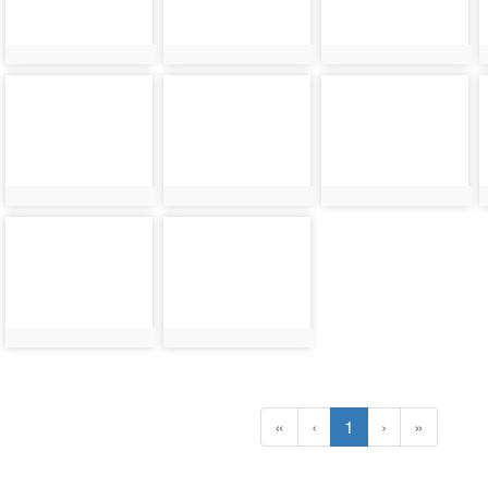
photo-
photo-
photo-
4359
4358
4357
photo-
photo-
4355
4354
(current)
«
‹
1
›
»