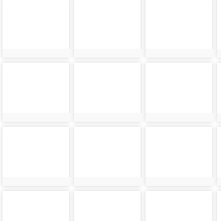
photo-
photo-
photo-
8860
8861
8862
photo-
photo-
photo-
8864
8865
8866
photo-
photo-
photo-
8868
8869
8870
photo-
photo-
photo-
8872
8873
8874