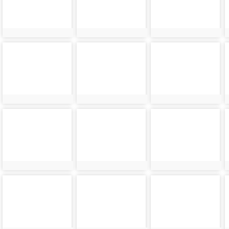
photo-
photo-
photo-
8904
8905
8906
photo-
photo-
photo-
8908
8909
8910
photo-
photo-
photo-
8912
8913
8914