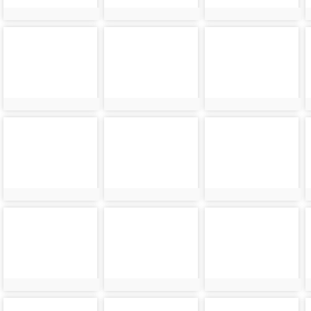
photo-
photo-
photo-
8944
8945
8946
photo-
photo-
photo-
8948
8949
8950
photo-
photo-
photo-
8952
8953
8954
photo-
photo-
photo-