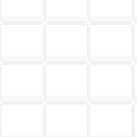
photo-
photo-
photo-
9028
9029
9030
photo-
photo-
photo-
9032
9033
9034
photo-
photo-
photo-
9037
9038
9039