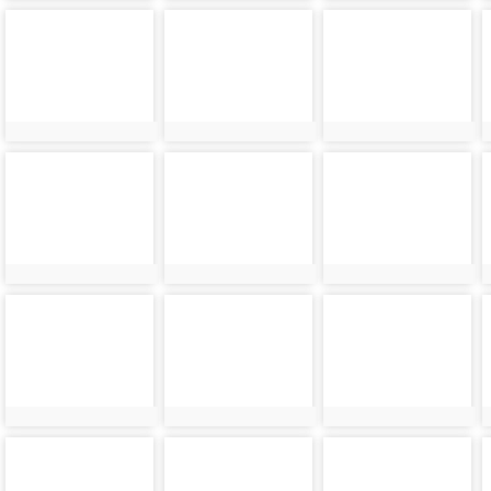
photo-
photo-
photo-
9012
9013
9014
photo-
photo-
photo-
9016
9017
9018
photo-
photo-
photo-
9020
9021
9022
photo-
photo-
photo-
9024
9025
9026