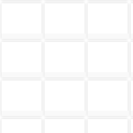
photo-
photo-
photo-
8888
8889
8890
photo-
photo-
photo-
8892
8893
8894
photo-
photo-
photo-
8896
8897
8898
photo-
photo-
photo-
8900
8901
8902