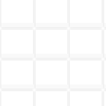
photo-
photo-
photo-
8984
8985
8986
photo-
photo-
photo-
8988
8989
8990
photo-
photo-
photo-
8992
8993
8994
photo-
photo-
photo-
8996
8997
8998