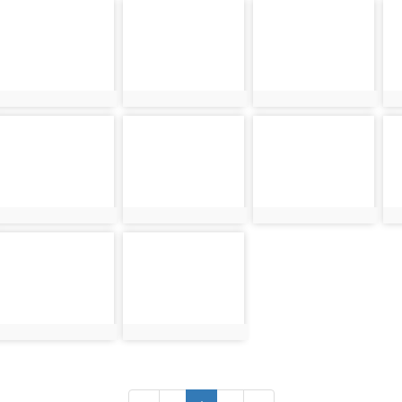
photo-
photo-
photo-
ph
3400
3401
3402
3
photo-
photo-
photo-
ph
3409
3410
3411
3
photo-
photo-
3418
3419