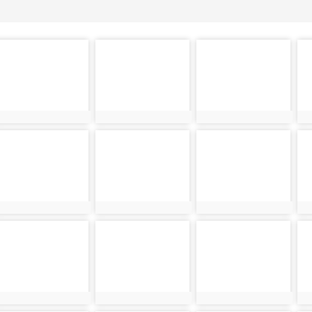
photo-
photo-
photo-
ph
3373
3374
3375
3
photo-
photo-
photo-
ph
3382
3383
3384
3
photo-
photo-
photo-
ph
3391
3392
3393
3