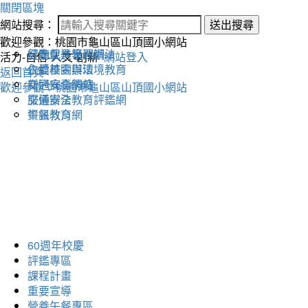
關閉區塊
網站搜尋：
送出搜尋
歡迎參觀：桃園市龜山區山頂國小網站
健康促進學習網
行動載具管理辦法
活力-自信-人文-創新
網站登入
永續校園與環境教育
仁愛基金辦法
返回首頁
交通安全網站
新冠病毒防疫
歡迎參觀：桃園市龜山區山頂國小網站
交通安全教育評鑑網
服儀辦法
午餐教育網
資訊教育
60週年校慶
評鑑專區
課程計畫
重要宣導
營養午餐專區