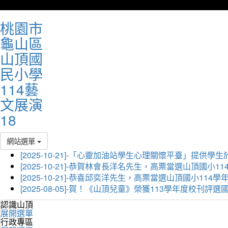
桃園市
龜山區
山頂國
民小學
114藝
文展演
18
網站選單
[2025-10-21]-「心靈加油站學生心理關懷平臺」
[2025-10-21]-恭賀林會長洋名先生，高票當選山頂國小
[2025-10-21]-恭喜邱奕洋先生，高票當選山頂國小11
[2025-08-05]-賀！《山頂兒童》榮獲113學年度校刊
認識山頂
展開選單
行政專區