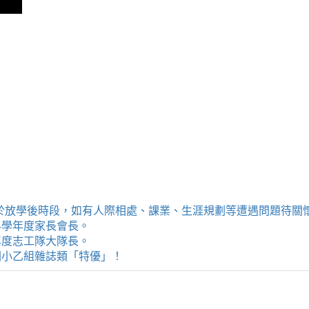
提供學生於放學後時段，如有人際相處、課業、生涯規劃等遭遇問題待
114學年度家長會長。
4學年度志工隊大隊長。
評選國小乙組雜誌類「特優」！