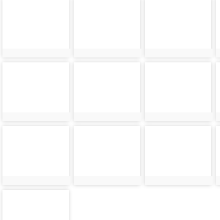
photo-
photo-
photo-
34063
34064
34065
photo-
photo-
photo-
34067
34068
34069
photo-
photo-
photo-
34071
34072
34073
photo-
34075