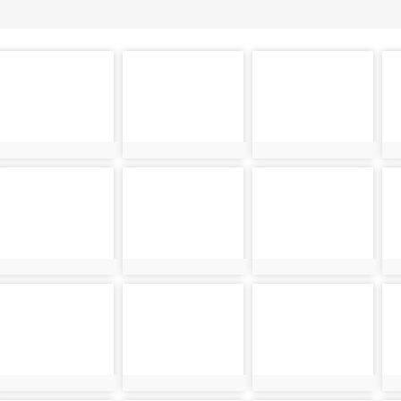
photo-
photo-
photo-
ph
13032
13033
12899
1
photo-
photo-
photo-
ph
13037
13038
13039
1
photo-
photo-
photo-
ph
13046
13047
13048
1