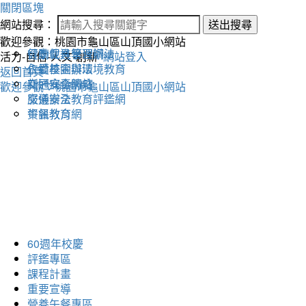
關閉區塊
網站搜尋：
送出搜尋
歡迎參觀：桃園市龜山區山頂國小網站
健康促進學習網
行動載具管理辦法
活力-自信-人文-創新
網站登入
永續校園與環境教育
仁愛基金辦法
返回首頁
交通安全網站
新冠病毒防疫
歡迎參觀：桃園市龜山區山頂國小網站
交通安全教育評鑑網
服儀辦法
午餐教育網
資訊教育
60週年校慶
評鑑專區
課程計畫
重要宣導
營養午餐專區