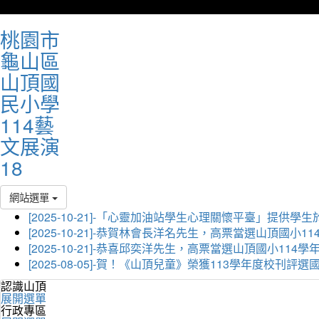
桃園市
龜山區
山頂國
民小學
114藝
文展演
18
網站選單
[2025-10-21]-「心靈加油站學生心理關懷平臺」
[2025-10-21]-恭賀林會長洋名先生，高票當選山頂國小
[2025-10-21]-恭喜邱奕洋先生，高票當選山頂國小11
[2025-08-05]-賀！《山頂兒童》榮獲113學年度校刊
認識山頂
展開選單
行政專區