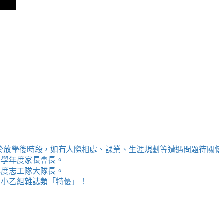
提供學生於放學後時段，如有人際相處、課業、生涯規劃等遭遇問題待
114學年度家長會長。
4學年度志工隊大隊長。
評選國小乙組雜誌類「特優」！