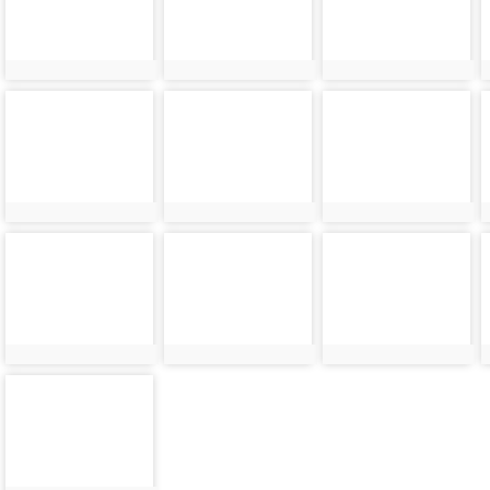
photo-
photo-
photo-
24547
24548
24549
photo-
photo-
photo-
24551
24552
24553
photo-
24555