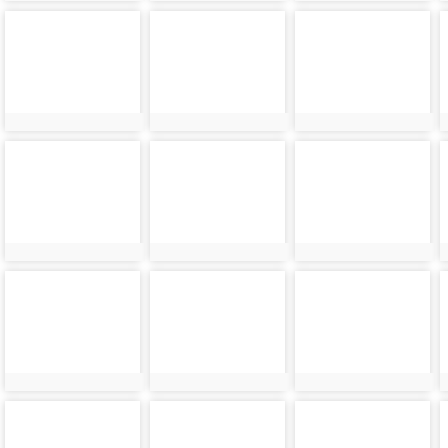
photo-
photo-
photo-
24531
24532
24533
photo-
photo-
photo-
24535
24536
24537
photo-
photo-
photo-
24539
24540
24541
photo-
photo-
photo-
24543
24544
24545