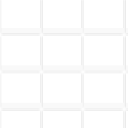
photo-
photo-
photo-
24503
24504
24505
photo-
photo-
photo-
24507
24508
24509
photo-
photo-
photo-
24511
24512
24513
photo-
photo-
photo-
24515
24516
24517