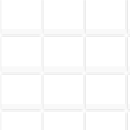
photo-
photo-
photo-
36364
36366
36368
photo-
photo-
photo-
36372
36374
36376
photo-
photo-
photo-
36380
36382
36383
photo-
photo-
photo-
36385
36386
36387