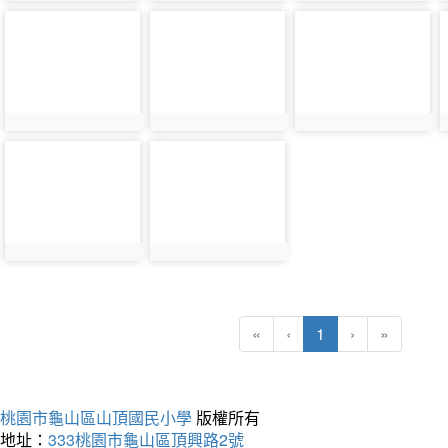
photo-
photo-
photo-
36401
36402
36403
photo-
photo-
36405
36406
(current)
«
‹
1
›
»
桃園市龜山區山頂國民小學
版權所有
地址：
333桃園市龜山區頂興路2號