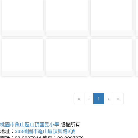
photo-
photo-
photo-
17390
17391
17392
photo-
photo-
photo-
17394
17395
17396
(current)
«
‹
1
›
»
桃園市龜山區山頂國民小學
版權所有
地址：
333桃園市龜山區頂興路2號
電話：03-3207244
傳真：03-3207076